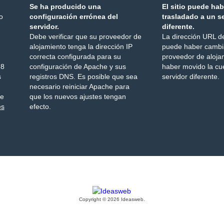
Se ha producido una
El sitio puede ha
o
configuración errónea del
trasladado a un s
servidor.
diferente.
Debe verificar que su proveedor de
La dirección URL d
alojamiento tenga la dirección IP
puede haber cambi
correcta configurada para su
proveedor de aloja
 8
configuración de Apache y sus
haber movido la cu
s
registros DNS. Es posible que sea
servidor diferente.
necesario reiniciar Apache para
te
que los nuevos ajustes tengan
es
efecto.
Copyright © 2026 Ideasweb.