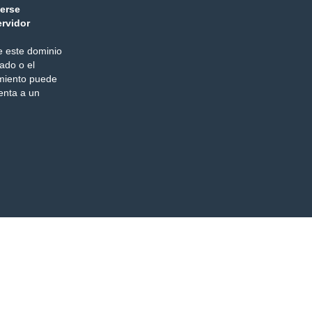
berse
ervidor
e este dominio
ado o el
miento puede
enta a un